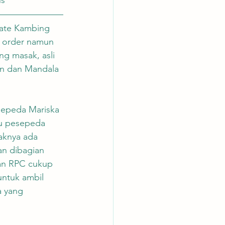
Sate Kambing 
 order namun 
ng masak, asli 
yn dan Mandala 
sepeda Mariska 
tu pesepeda 
aknya ada 
an dibagian 
an RPC cukup 
untuk ambil 
a yang 