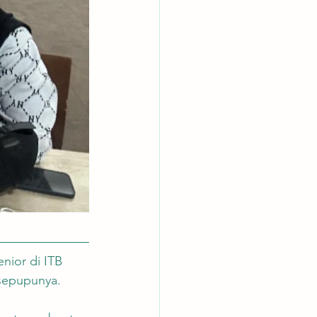
nior di ITB 
 sepupunya.