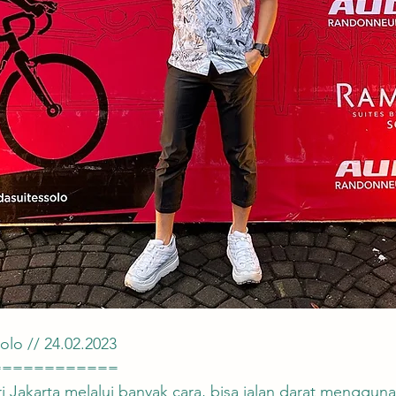
Solo // 24.02.2023
============
ri Jakarta melalui banyak cara, bisa jalan darat menggun