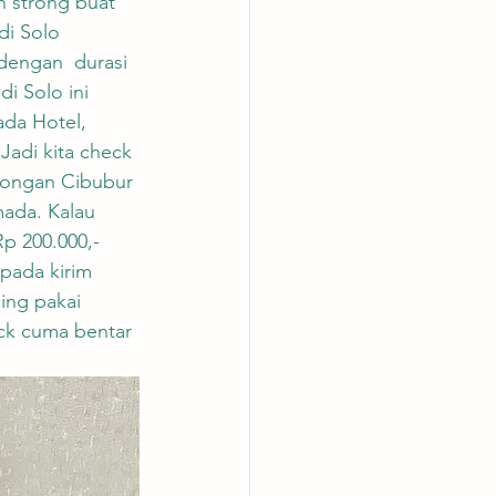
 strong buat 
di Solo 
dengan  durasi 
i Solo ini 
da Hotel, 
Jadi kita check 
mbongan Cibubur 
ada. Kalau 
p 200.000,- 
pada kirim 
ing pakai 
ck cuma bentar 