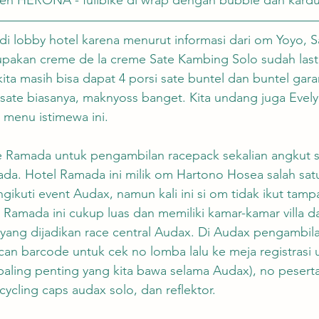
di lobby hotel karena menurut informasi dari om Yoyo, 
pakan creme de la creme Sate Kambing Solo sudah last
ita masih bisa dapat 4 porsi sate buntel dan buntel gara
 sate biasanya, maknyoss banget. Kita undang juga Evel
 menu istimewa ini.
ke Ramada untuk pengambilan racepack sekalian angkut 
ada. Hotel Ramada ini milik om Hartono Hosea salah sa
gikuti event Audax, namun kali ini si om tidak ikut tamp
l Ramada ini cukup luas dan memiliki kamar-kamar villa d
yang dijadikan race central Audax. Di Audax pengambil
 scan barcode untuk cek no lomba lalu ke meja registrasi 
paling penting yang kita bawa selama Audax), no pesert
cycling caps audax solo, dan reflektor.