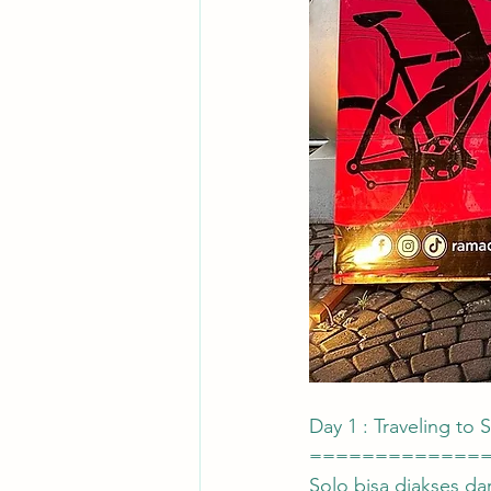
Day 1 : Traveling to 
=============
Solo bisa diakses da