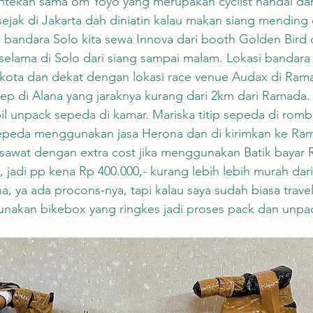
ontekan sama om Yoyo yang merupakan cyclist handal dan
 sejak di Jakarta dah diniatin kalau makan siang mending 
Di bandara Solo kita sewa Innova dari booth Golden Bird 
selama di Solo dari siang sampai malam. Lokasi bandara d
 kota dan dekat dengan lokasi race venue Audax di Rama
p di Alana yang jaraknya kurang dari 2km dari Ramada. 
bil unpack sepeda di kamar. Mariska titip sepeda di ro
peda menggunakan jasa Herona dan di kirimkan ke Ram
esawat dengan extra cost jika menggunakan Batik bayar R
 jadi pp kena Rp 400.000,- kurang lebih lebih murah dari
ya ada procons-nya, tapi kalau saya sudah biasa travel
akan bikebox yang ringkes jadi proses pack dan unpa
.