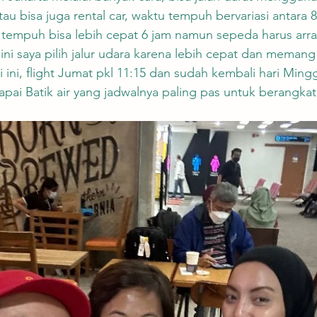
u bisa juga rental car, waktu tempuh bervariasi antara 8-
u tempuh bisa lebih cepat 6 jam namun sepeda harus ar
li ini saya pilih jalur udara karena lebih cepat dan memang
i ini, flight Jumat pkl 11:15 dan sudah kembali hari Ming
pai Batik air yang jadwalnya paling pas untuk berangkat